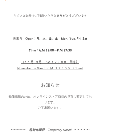
うずまき珈琲を
ご利用いただき
ありがとうございます
営業日 Open：
月、火、金、土 Mon. Tue. Fri. Sat
Time：A.M.11:00〜P.M.17:30
《１１
月−３月​ P.M.１７：００ 閉店
》
November to March P .M. １７：００ Closed
お知らせ
物価高騰のため、オンラインストア商品の見直し変更してお
ります。
​ご了承願います。
〜〜〜〜〜​
臨時休業日 Temporary closed
〜〜〜〜〜