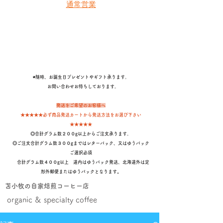
通常営業
◉随時、お誕生日プレゼントやギフト承ります。
​ お問い合わせお待ちしております。
発送をご希望のお客様へ
★★★★★必ず商品発送カートから発送方法をお選び下さい
★★★★★
◎合計グラム数２００g以上からご注文承ります。
◎ご注文合計グラム数３００gまではレターパック、又はゆうパック
ご選択必須
合計グラム数４００g以上 道内はゆうパック発送、北海道外は定
形外郵便またはゆうパックとなります
。
苫小牧の自家焙煎コーヒー店
organic & specialty coffee