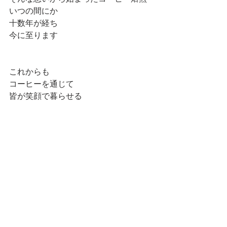
いつの間にか
十数年が経ち
今に至ります
これからも
コーヒーを通じて
皆が笑顔で暮らせる
そんな想いを持って
Uzumaki Coffee は発動していきます！
皆さま
心からありがとう
そして　
これからも宜しくお願い致します
うずまき珈琲