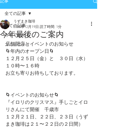
記事
全ての記事
うずまき珈琲
全ての記事
2020年12月19日
読了時間: 1分
今年最後のご案内
今すぐ始める
店舗開店とイベントのお知らせ
コミュニティ
🌀年内のオープン日🌀
１２月２５日（金）と　３０日（水）
１０時〜１６時
お立ち寄りお待ちしております。
🌀イベントのお知らせ🌀
『イロリのクリスマス』手しごとイロ
リさんにて開催　千歳市
１２月２１日、２２日、２３日（うず
まき珈琲は２１〜２２日の２日間）