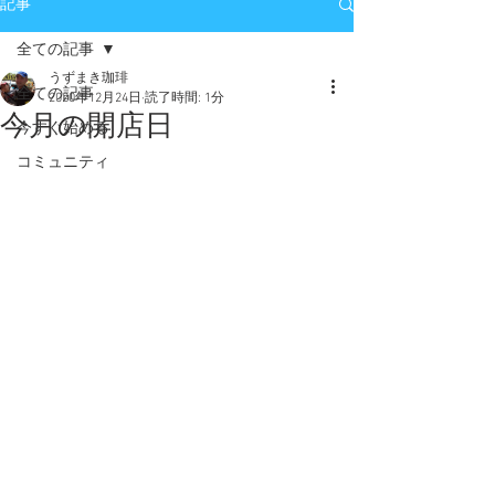
記事
全ての記事
うずまき珈琲
全ての記事
2020年12月24日
読了時間: 1分
今月の開店日
今すぐ始める
コミュニティ