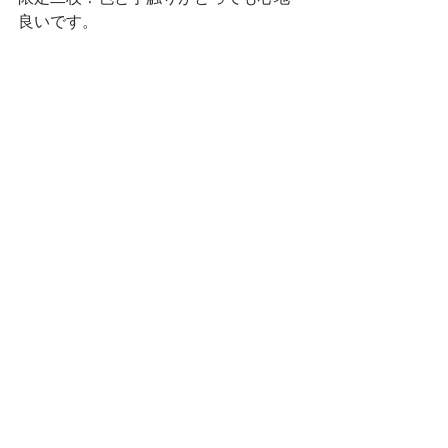
良いです。
お待ちしております
🌀☕️
※エゴバック持参のご協力お願い致し