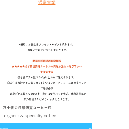
通常営業
◉随時、お誕生日プレゼントやギフト承ります。
​ お問い合わせお待ちしております。
発送をご希望のお客様へ
★★★★★必ず商品発送カートから発送方法をお選び下さい
★★★★★
◎合計グラム数２００g以上からご注文承ります。
◎ご注文合計グラム数３００gまではレターパック、又はゆうパック
ご選択必須
合計グラム数４００g以上 道内はゆうパック発送、北海道外は定
形外郵便またはゆうパックとなります
。
苫小牧の自家焙煎コーヒー店
organic & specialty coffee