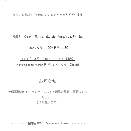
うずまき珈琲を
ご利用いただき
ありがとうございます
営業日 Open：
月、火、金、土 Mon. Tue. Fri. Sat
Time：A.M.11:00〜P.M.17:30
《１１
月−３月​ P.M.１７：００ 閉店
》
November to March P .M. １７：００ Closed
お知らせ
物価高騰のため、オンラインストア商品の見直し変更してお
ります。
​ご了承願います。
〜〜〜〜〜​
臨時休業日 Temporary closed
〜〜〜〜〜