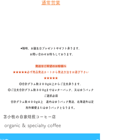
通常営業
◉随時、お誕生日プレゼントやギフト承ります。
​ お問い合わせお待ちしております。
発送をご希望のお客様へ
★★★★★必ず商品発送カートから発送方法をお選び下さい
★★★★★
◎合計グラム数２００g以上からご注文承ります。
◎ご注文合計グラム数３００gまではレターパック、又はゆうパック
ご選択必須
合計グラム数４００g以上 道内はゆうパック発送、北海道外は定
形外郵便またはゆうパックとなります
。
苫小牧の自家焙煎コーヒー店
organic & specialty coffee