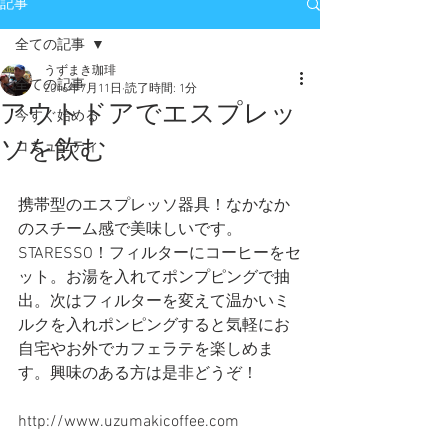
記事
全ての記事
うずまき珈琲
全ての記事
2016年7月11日
読了時間: 1分
アウトドアでエスプレッ
今すぐ始める
ソを飲む
コミュニティ
携帯型のエスプレッソ器具！なかなか
のスチーム感で美味しいです。
STARESSO！フィルターにコーヒーをセ
ット。お湯を入れてポンプピングで抽
出。次はフィルターを変えて温かいミ
ルクを入れポンピングすると気軽にお
自宅やお外でカフェラテを楽しめま
す。興味のある方は是非どうぞ！
http://www.uzumakicoffee.com