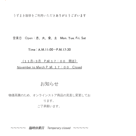
うずまき珈琲を
ご利用いただき
ありがとうございます
営業日 Open：
月、火、金、土 Mon. Tue. Fri. Sat
Time：A.M.11:00〜P.M.17:30
《１１
月−３月​ P.M.１７：００ 閉店
》
November to March P .M. １７：００ Closed
お知らせ
物価高騰のため、オンラインストア商品の見直し変更してお
ります。
​ご了承願います。
〜〜〜〜〜​
臨時休業日 Temporary closed
〜〜〜〜〜