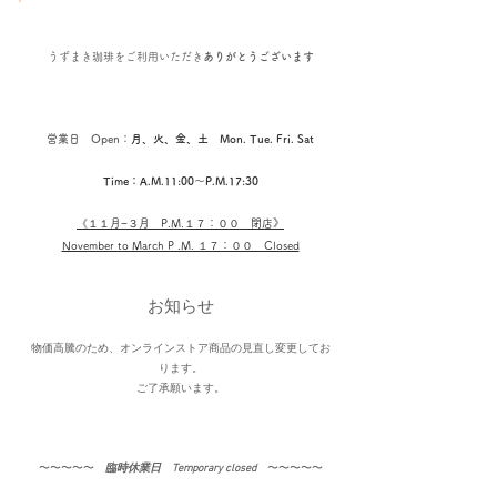
うずまき珈琲を
ご利用いただき
ありがとうございます
営業日 Open：
月、火、金、土 Mon. Tue. Fri. Sat
Time：A.M.11:00〜P.M.17:30
《１１
月−３月​ P.M.１７：００ 閉店
》
November to March P .M. １７：００ Closed
お知らせ
物価高騰のため、オンラインストア商品の見直し変更してお
ります。
​ご了承願います。
〜〜〜〜〜​
臨時休業日 Temporary closed
〜〜〜〜〜