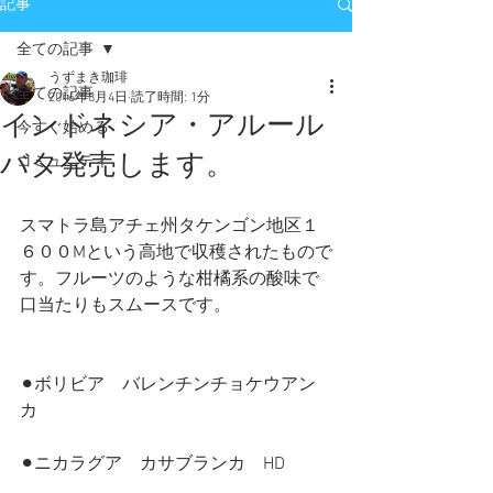
記事
全ての記事
うずまき珈琲
全ての記事
2016年8月4日
読了時間: 1分
インドネシア・アルール
今すぐ始める
バタ発売します。
コミュニティ
スマトラ島アチェ州タケンゴン地区１
６００Mという高地で収穫されたもので
す。フルーツのような柑橘系の酸味で
口当たりもスムースです。
⚫︎ボリビア　バレンチンチョケウアン
カ
⚫︎ニカラグア　カサブランカ　HD　