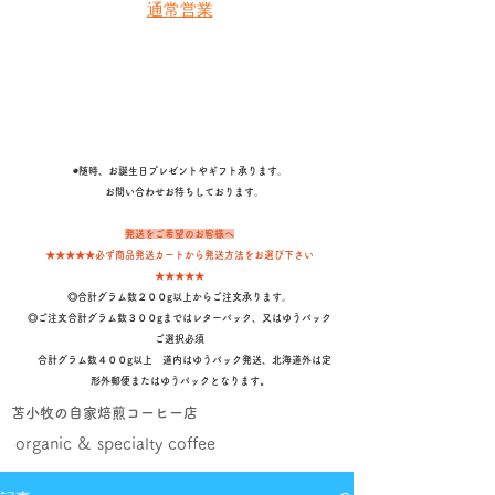
通常営業
◉随時、お誕生日プレゼントやギフト承ります。
​ お問い合わせお待ちしております。
発送をご希望のお客様へ
★★★★★必ず商品発送カートから発送方法をお選び下さい
★★★★★
◎合計グラム数２００g以上からご注文承ります。
◎ご注文合計グラム数３００gまではレターパック、又はゆうパック
ご選択必須
合計グラム数４００g以上 道内はゆうパック発送、北海道外は定
形外郵便またはゆうパックとなります
。
苫小牧の自家焙煎コーヒー店
organic & specialty coffee