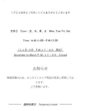
うずまき珈琲を
ご利用いただき
ありがとうございます
営業日 Open：
月、火、金、土 Mon. Tue. Fri. Sat
Time：A.M.11:00〜P.M.17:30
《１１
月−３月​ P.M.１７：００ 閉店
》
November to March P .M. １７：００ Closed
お知らせ
物価高騰のため、オンラインストア商品の見直し変更してお
ります。
​ご了承願います。
〜〜〜〜〜​
臨時休業日 Temporary closed
〜〜〜〜〜