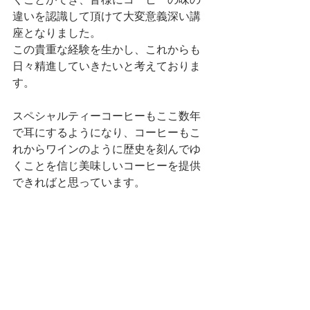
くことができ、皆様にコーヒーの味の
違いを認識して頂けて大変意義深い講
座となりました。
この貴重な経験を生かし、これからも
日々精進していきたいと考えておりま
す。
スペシャルティーコーヒーもここ数年
で耳にするようになり、コーヒーもこ
れからワインのように歴史を刻んでゆ
くことを信じ美味しいコーヒーを提供
できればと思っています。
http://www.uzumakicoffee.com　　　
　（写真、講座前の緊張感丸出しのう
ずまき氏）