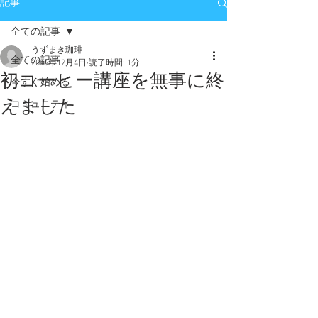
記事
全ての記事
うずまき珈琲
全ての記事
2016年12月4日
読了時間: 1分
初コーヒー講座を無事に終
今すぐ始める
えました
コミュニティ