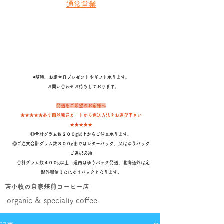
通常営業
◉随時、お誕生日プレゼントやギフト承ります。
​ お問い合わせお待ちしております。
発送をご希望のお客様へ
★★★★★必ず商品発送カートから発送方法をお選び下さい
★★★★★
◎合計グラム数２００g以上からご注文承ります。
◎ご注文合計グラム数３００gまではレターパック、又はゆうパック
ご選択必須
合計グラム数４００g以上 道内はゆうパック発送、北海道外は定
形外郵便またはゆうパックとなります
。
苫小牧の自家焙煎コーヒー店
organic & specialty coffee