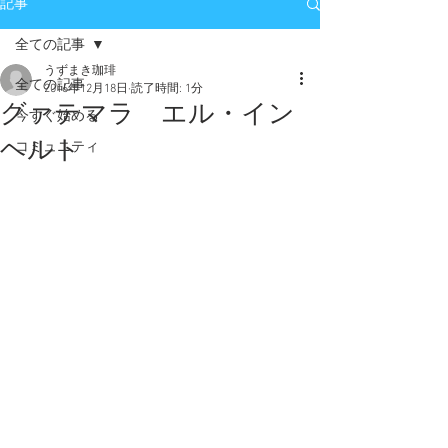
記事
全ての記事
うずまき珈琲
全ての記事
2016年12月18日
読了時間: 1分
グァテマラ エル・イン
今すぐ始める
ヘルト
コミュニティ