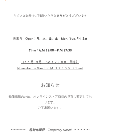
うずまき珈琲を
ご利用いただき
ありがとうございます
営業日 Open：
月、火、金、土 Mon. Tue. Fri. Sat
Time：A.M.11:00〜P.M.17:30
《１１
月−３月​ P.M.１７：００ 閉店
》
November to March P .M. １７：００ Closed
お知らせ
物価高騰のため、オンラインストア商品の見直し変更してお
ります。
​ご了承願います。
〜〜〜〜〜​
臨時休業日 Temporary closed
〜〜〜〜〜