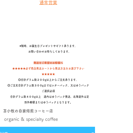
通常営業
◉随時、お誕生日プレゼントやギフト承ります。
​ お問い合わせお待ちしております。
発送をご希望のお客様へ
★★★★★必ず商品発送カートから発送方法をお選び下さい
★★★★★
◎合計グラム数２００g以上からご注文承ります。
◎ご注文合計グラム数３００gまではレターパック、又はゆうパック
ご選択必須
合計グラム数４００g以上 道内はゆうパック発送、北海道外は定
形外郵便またはゆうパックとなります
。
苫小牧の自家焙煎コーヒー店
organic & specialty coffee