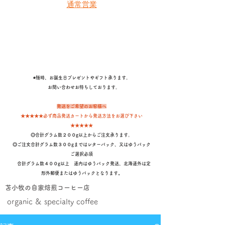
通常営業
◉随時、お誕生日プレゼントやギフト承ります。
​ お問い合わせお待ちしております。
発送をご希望のお客様へ
★★★★★必ず商品発送カートから発送方法をお選び下さい
★★★★★
◎合計グラム数２００g以上からご注文承ります。
◎ご注文合計グラム数３００gまではレターパック、又はゆうパック
ご選択必須
合計グラム数４００g以上 道内はゆうパック発送、北海道外は定
形外郵便またはゆうパックとなります
。
苫小牧の自家焙煎コーヒー店
organic & specialty coffee