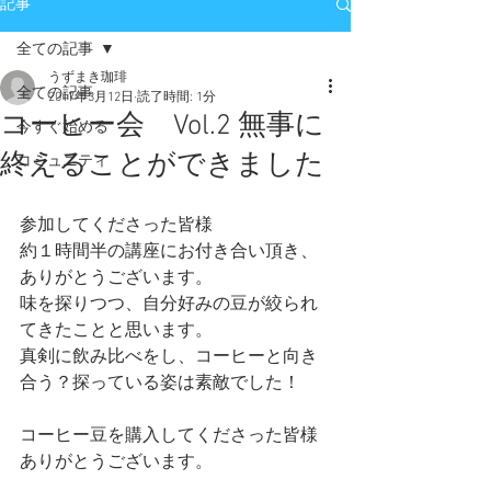
記事
全ての記事
うずまき珈琲
全ての記事
2017年3月12日
読了時間: 1分
コーヒー会 Vol.2 無事に
今すぐ始める
終えることができました
コミュニティ
参加してくださった皆様
約１時間半の講座にお付き合い頂き、
ありがとうございます。
味を探りつつ、自分好みの豆が絞られ
てきたことと思います。
真剣に飲み比べをし、コーヒーと向き
合う？探っている姿は素敵でした！
コーヒー豆を購入してくださった皆様
ありがとうございます。