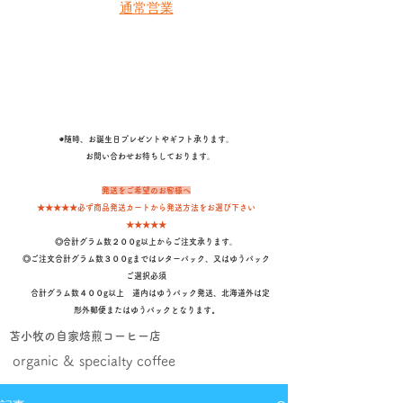
通常営業
◉随時、お誕生日プレゼントやギフト承ります。
​ お問い合わせお待ちしております。
発送をご希望のお客様へ
★★★★★必ず商品発送カートから発送方法をお選び下さい
★★★★★
◎合計グラム数２００g以上からご注文承ります。
◎ご注文合計グラム数３００gまではレターパック、又はゆうパック
ご選択必須
合計グラム数４００g以上 道内はゆうパック発送、北海道外は定
形外郵便またはゆうパックとなります
。
苫小牧の自家焙煎コーヒー店
organic & specialty coffee