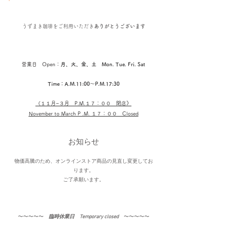
うずまき珈琲を
ご利用いただき
ありがとうございます
営業日 Open：
月、火、金、土 Mon. Tue. Fri. Sat
Time：A.M.11:00〜P.M.17:30
《１１
月−３月​ P.M.１７：００ 閉店
》
November to March P .M. １７：００ Closed
お知らせ
物価高騰のため、オンラインストア商品の見直し変更してお
ります。
​ご了承願います。
〜〜〜〜〜​
臨時休業日 Temporary closed
〜〜〜〜〜