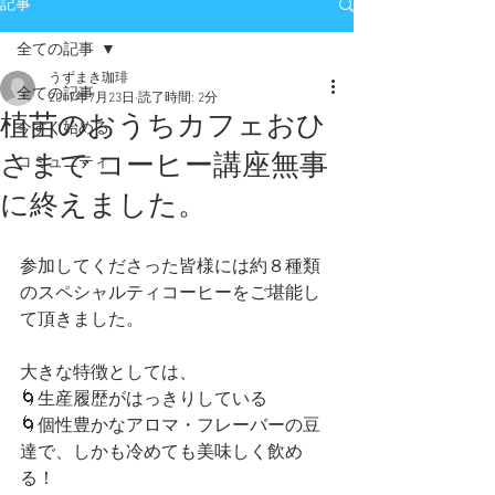
記事
全ての記事
うずまき珈琲
全ての記事
2017年7月23日
読了時間: 2分
植苗のおうちカフェおひ
今すぐ始める
さまで コーヒー講座無事
コミュニティ
に終えました。
参加してくださった皆様には約８種類
のスペシャルティコーヒーをご堪能し
て頂きました。
大きな特徴としては、
🌀生産履歴がはっきりしている
🌀個性豊かなアロマ・フレーバーの豆
達で、しかも冷めても美味しく飲め
る！