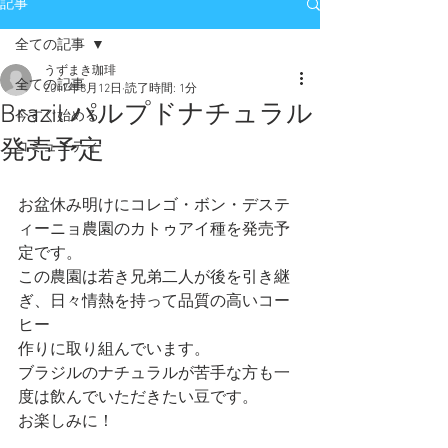
記事
全ての記事
うずまき珈琲
全ての記事
2017年8月12日
読了時間: 1分
Brazil パルプドナチュラル
今すぐ始める
発売予定
コミュニティ
お盆休み明けにコレゴ・ボン・デステ
ィーニョ農園のカトゥアイ種を発売予
定です。
この農園は若き兄弟二人が後を引き継
ぎ、日々情熱を持って品質の高いコー
ヒー 
作りに取り組んでいます。
ブラジルのナチュラルが苦手な方も一
度は飲んでいただきたい豆です。
お楽しみに！