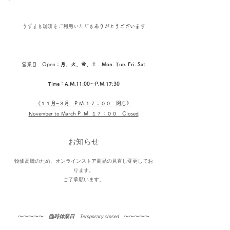
うずまき珈琲を
ご利用いただき
ありがとうございます
営業日 Open：
月、火、金、土 Mon. Tue. Fri. Sat
Time：A.M.11:00〜P.M.17:30
《１１
月−３月​ P.M.１７：００ 閉店
》
November to March P .M. １７：００ Closed
お知らせ
物価高騰のため、オンラインストア商品の見直し変更してお
ります。
​ご了承願います。
〜〜〜〜〜​
臨時休業日 Temporary closed
〜〜〜〜〜