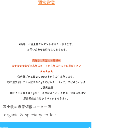
通常営業
◉随時、お誕生日プレゼントやギフト承ります。
​ お問い合わせお待ちしております。
発送をご希望のお客様へ
★★★★★必ず商品発送カートから発送方法をお選び下さい
★★★★★
◎合計グラム数２００g以上からご注文承ります。
◎ご注文合計グラム数３００gまではレターパック、又はゆうパック
ご選択必須
合計グラム数４００g以上 道内はゆうパック発送、北海道外は定
形外郵便またはゆうパックとなります
。
苫小牧の自家焙煎コーヒー店
organic & specialty coffee