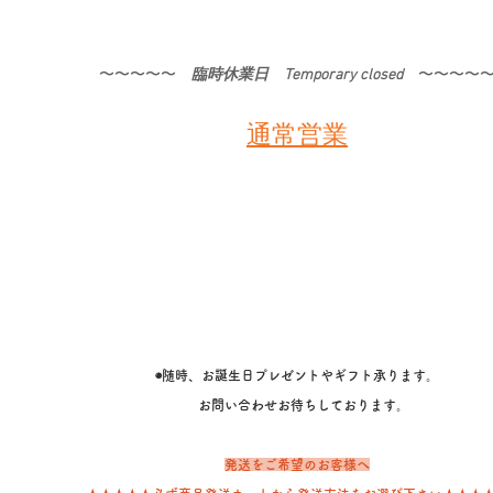
〜〜〜〜〜​
臨時休業日 Temporary closed
〜〜〜〜
通常営業
◉随時、お誕生日プレゼントやギフト承ります。
​ お問い合わせお待ちしております。
発送をご希望のお客様へ