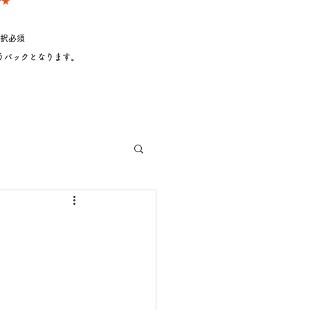
★★
択必須
うパックとなります
。