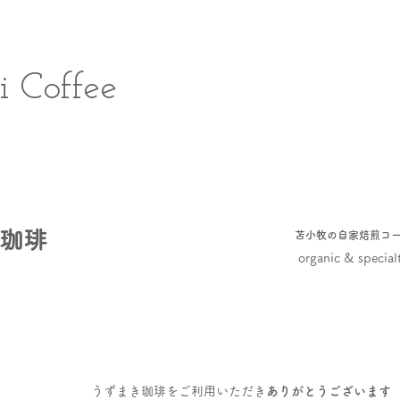
 Coffee
珈琲
苫小牧の自家焙煎コ
organic & specialt
うずまき珈琲を
ご利用いただき
ありがとうございます