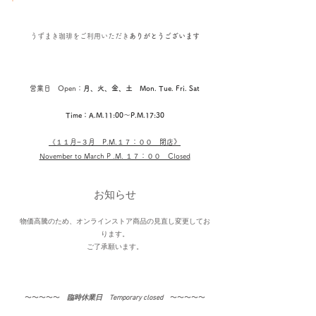
うずまき珈琲を
ご利用いただき
ありがとうございます
営業日 Open：
月、火、金、土 Mon. Tue. Fri. Sat
Time：A.M.11:00〜P.M.17:30
《１１
月−３月​ P.M.１７：００ 閉店
》
November to March P .M. １７：００ Closed
お知らせ
物価高騰のため、オンラインストア商品の見直し変更してお
ります。
​ご了承願います。
〜〜〜〜〜​
臨時休業日 Temporary closed
〜〜〜〜〜