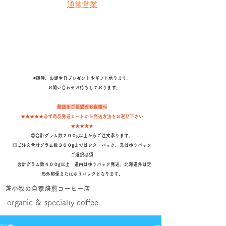
通常営業
◉随時、お誕生日プレゼントやギフト承ります。
​ お問い合わせお待ちしております。
発送をご希望のお客様へ
★★★★★必ず商品発送カートから発送方法をお選び下さい
★★★★★
◎合計グラム数２００g以上からご注文承ります。
◎ご注文合計グラム数３００gまではレターパック、又はゆうパック
ご選択必須
合計グラム数４００g以上 道内はゆうパック発送、北海道外は定
形外郵便またはゆうパックとなります
。
苫小牧の自家焙煎コーヒー店
organic & specialty coffee