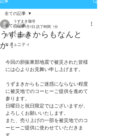
記事
全ての記事
うずまき珈琲
全ての記事
2018年9月9日
読了時間: 1分
うずまきからもなんと
今すぐ始める
か！
コミュニティ
今回の胆振東部地震で被災された皆様
には心よりお見舞い申し上げます。
うずまきからもご迷惑にならない程度
に被災地でのコーヒーご提供を進めて
参ります。
日曜日と祝日限定ではございますが、
よろしくお願いいたします。
また、売り上げの一部を被災地でのコ
ーヒーご提供に使わせていただきま
す。