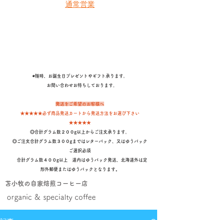
通常営業
◉随時、お誕生日プレゼントやギフト承ります。
​ お問い合わせお待ちしております。
発送をご希望のお客様へ
★★★★★必ず商品発送カートから発送方法をお選び下さい
★★★★★
◎合計グラム数２００g以上からご注文承ります。
◎ご注文合計グラム数３００gまではレターパック、又はゆうパック
ご選択必須
合計グラム数４００g以上 道内はゆうパック発送、北海道外は定
形外郵便またはゆうパックとなります
。
苫小牧の自家焙煎コーヒー店
organic & specialty coffee