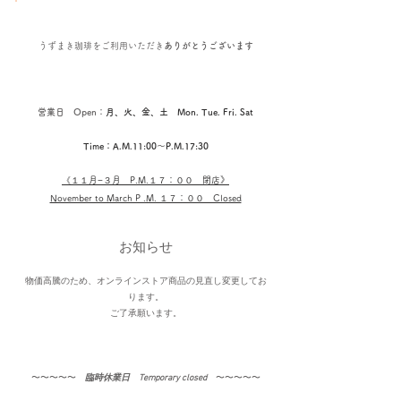
うずまき珈琲を
ご利用いただき
ありがとうございます
営業日 Open：
月、火、金、土 Mon. Tue. Fri. Sat
Time：A.M.11:00〜P.M.17:30
《１１
月−３月​ P.M.１７：００ 閉店
》
November to March P .M. １７：００ Closed
お知らせ
物価高騰のため、オンラインストア商品の見直し変更してお
ります。
​ご了承願います。
〜〜〜〜〜​
臨時休業日 Temporary closed
〜〜〜〜〜