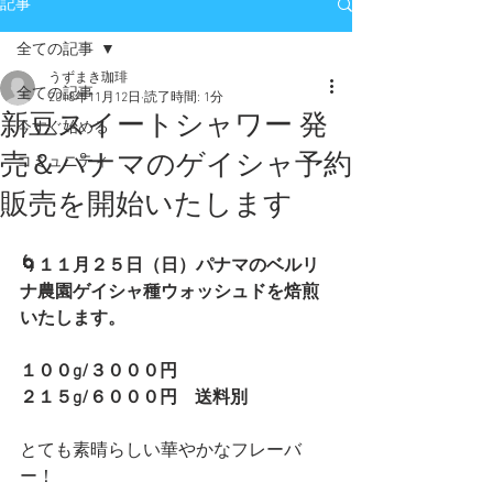
記事
全ての記事
うずまき珈琲
全ての記事
2018年11月12日
読了時間: 1分
新豆スイートシャワー 発
今すぐ始める
売＆パナマのゲイシャ予約
コミュニティ
販売を開始いたします
🌀１１月２５日（日）パナマのベルリ
ナ農園ゲイシャ種ウォッシュドを焙煎
いたします。
１００g/３０００円  
２１５g/６０００円　送料別
とても素晴らしい華やかなフレーバ
ー！