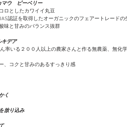
カマウ　ピーベリー
コロとしたカワイイ丸豆
JAS認証を取得したオーガニックのフェアートレードの
酸味と甘みのバランス抜群
ルキデア　
さん率いる２００人以上の農家さんと作る無農薬、無化
ー、コクと甘みのあるすっきり感
かく
を放り込み
て