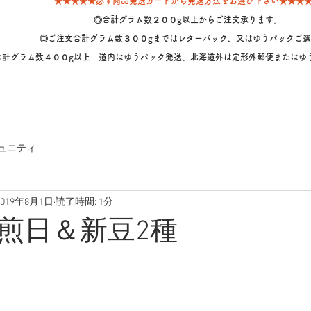
★★★★★必ず商品発送カートから発送方法をお選び下さい★★★
◎合計グラム数２００g以上からご注文承ります。
◎ご注文合計グラム数３００gまではレターパック、又はゆうパックご選
計グラム数４００g以上 道内はゆうパック発送、北海道外は定形外郵便またはゆ
ュニティ
2019年8月1日
読了時間: 1分
煎日＆新豆2種