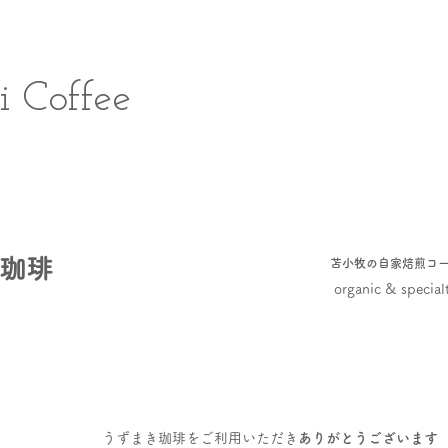
 Coffee
珈琲
苫小牧の自家焙煎コ
organic & specialt
うずまき珈琲を
ご利用いただき
ありがとうございます