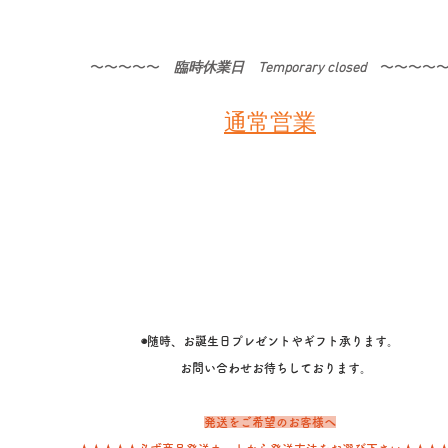
〜〜〜〜〜​
臨時休業日 Temporary closed
〜〜〜〜
通常営業
◉随時、お誕生日プレゼントやギフト承ります。
​ お問い合わせお待ちしております。
発送をご希望のお客様へ