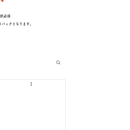
★★
択必須
うパックとなります
。