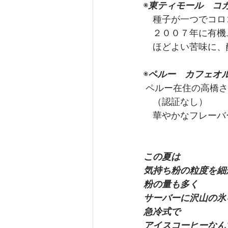
◉
東ティモール　コ
　種子が一つでコロ
　２００７年に有機
　ほどよい苦味に、
◉
ペルー　カフェオ
 ペルー在住の高橋
　（認証なし）
　華やかなフレーバ
この夏は
気持ち粉の粒度を細
粉の量も多く
サーバーに沢山の氷
急冷式で
アイスコーヒーなん