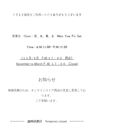
うずまき珈琲を
ご利用いただき
ありがとうございます
営業日 Open：
月、火、金、土 Mon. Tue. Fri. Sat
Time：A.M.11:00〜P.M.17:30
《１１
月−３月​ P.M.１７：００ 閉店
》
November to March P .M. １７：００ Closed
お知らせ
物価高騰のため、オンラインストア商品の見直し変更してお
ります。
​ご了承願います。
〜〜〜〜〜​
臨時休業日 Temporary closed
〜〜〜〜〜