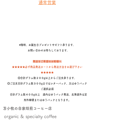
通常営業
◉随時、お誕生日プレゼントやギフト承ります。
​ お問い合わせお待ちしております。
発送をご希望のお客様へ
★★★★★必ず商品発送カートから発送方法をお選び下さい
★★★★★
◎合計グラム数２００g以上からご注文承ります。
◎ご注文合計グラム数３００gまではレターパック、又はゆうパック
ご選択必須
合計グラム数４００g以上 道内はゆうパック発送、北海道外は定
形外郵便またはゆうパックとなります
。
苫小牧の自家焙煎コーヒー店
organic & specialty coffee
カタログに戻る